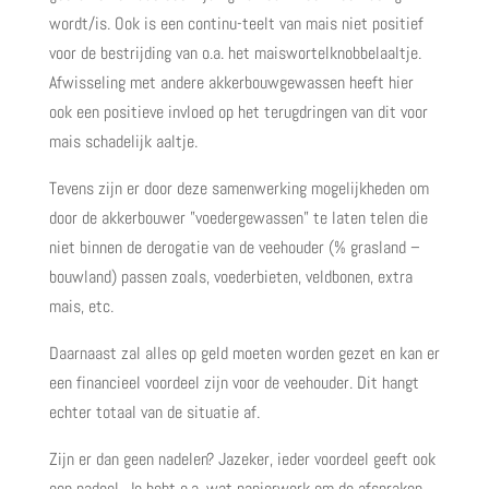
wordt/is. Ook is een continu-teelt van mais niet positief
voor de bestrijding van o.a. het maiswortelknobbelaaltje.
Afwisseling met andere akkerbouwgewassen heeft hier
ook een positieve invloed op het terugdringen van dit voor
mais schadelijk aaltje.
Tevens zijn er door deze samenwerking mogelijkheden om
door de akkerbouwer ”voedergewassen” te laten telen die
niet binnen de derogatie van de veehouder (% grasland –
bouwland) passen zoals, voederbieten, veldbonen, extra
mais, etc.
Daarnaast zal alles op geld moeten worden gezet en kan er
een financieel voordeel zijn voor de veehouder. Dit hangt
echter totaal van de situatie af.
Zijn er dan geen nadelen? Jazeker, ieder voordeel geeft ook
een nadeel. Je hebt o.a. wat papierwerk om de afspraken