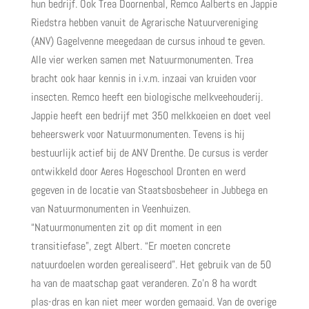
hun bedrijf. Ook Trea Doornenbal, Remco Aalberts en Jappie
Riedstra hebben vanuit de Agrarische Natuurvereniging
(ANV) Gagelvenne meegedaan de cursus inhoud te geven.
Alle vier werken samen met Natuurmonumenten. Trea
bracht ook haar kennis in i.v.m. inzaai van kruiden voor
insecten. Remco heeft een biologische melkveehouderij.
Jappie heeft een bedrijf met 350 melkkoeien en doet veel
beheerswerk voor Natuurmonumenten. Tevens is hij
bestuurlijk actief bij de ANV Drenthe. De cursus is verder
ontwikkeld door Aeres Hogeschool Dronten en werd
gegeven in de locatie van Staatsbosbeheer in Jubbega en
van Natuurmonumenten in Veenhuizen.
“Natuurmonumenten zit op dit moment in een
transitiefase”, zegt Albert. “Er moeten concrete
natuurdoelen worden gerealiseerd”. Het gebruik van de 50
ha van de maatschap gaat veranderen. Zo’n 8 ha wordt
plas-dras en kan niet meer worden gemaaid. Van de overige