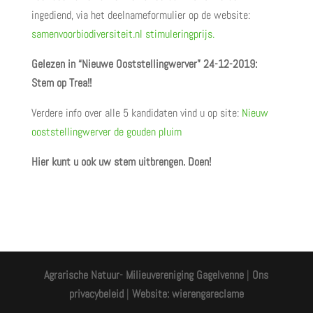
ingediend, via het deelnameformulier op de website:
samenvoorbiodiversiteit.nl stimuleringprijs.
Gelezen in “Nieuwe Ooststellingwerver” 24-12-2019:
Stem op Trea!!
Verdere info over alle 5 kandidaten vind u op site:
Nieuw
ooststellingwerver de gouden pluim
Hier kunt u ook uw stem uitbrengen. Doen!
Agrarische Natuur- Milieuvereniging Gagelvenne
|
Ons
privacybeleid
|
Website: wierengareclame