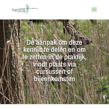
De aanpak om deze
kennis te delen en om
te zetten in de praktijk,
vindt plaats via
cursussen of
bijeenkomsten